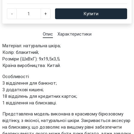
-
+
Купити
Опис
Характеристики
Матеріал: натуральна шкіра;
Колір: блакитний;
Розміри (ШхВхГ): 9х19,5х3,5;
Країна виробництва: Китай.
Особливості
3 відділення для банкнот;
3 додаткові кишені;
18 відділень для кредитних карток;
1 відділення на блискавці.
Представлена модель виконана в красивому бірюзовому
відтінку, з якісної, натуральної шкіри. Закривається аксесуар
на блискавку, що дозволяє на вищому рівні забезпечити
безпеку вмісту, якого може бути дуже багато, адже завдяки