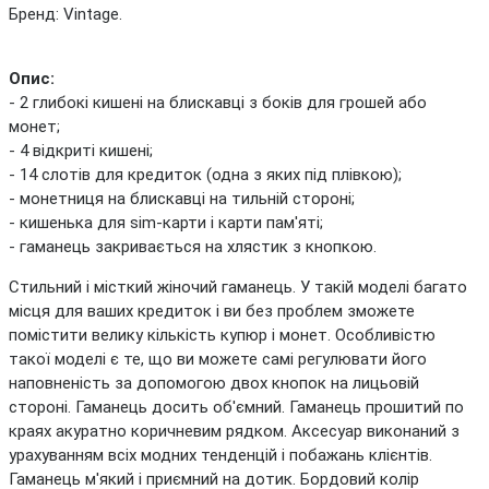
Бренд: Vintage.
Опис:
- 2 глибокі кишені на блискавці з боків для грошей або
монет;
- 4 відкриті кишені;
- 14 слотів для кредиток (одна з яких під плівкою);
- монетниця на блискавці на тильній стороні;
- кишенька для sim-карти і карти пам'яті;
- гаманець закривається на хлястик з кнопкою.
Стильний і місткий жіночий гаманець. У такій моделі багато
місця для ваших кредиток і ви без проблем зможете
помістити велику кількість купюр і монет. Особливістю
такої моделі є те, що ви можете самі регулювати його
наповненість за допомогою двох кнопок на лицьовій
стороні. Гаманець досить об'ємний. Гаманець прошитий по
краях акуратно коричневим рядком. Аксесуар виконаний з
урахуванням всіх модних тенденцій і побажань клієнтів.
Гаманець м'який і приємний на дотик. Бордовий колір