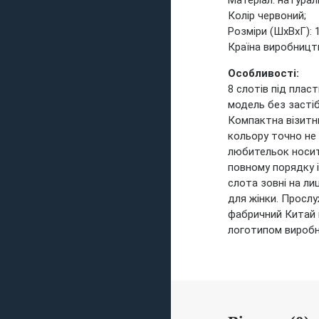
Матеріал: натурал
Колір червоний;
Розміри (ШхВхГ): 1
Країна виробництв
Особливості:
8 слотів під пласт
модель без застіб
Компактна візитни
кольору точно не 
любительок носит
повному порядку і
слота зовні на лиц
для жінки. Прослу
фабричний Китай в
логотипом виробн