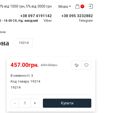
% від 1000 грн, 5% від 3000 грн
Мова
0
+38 097 4191142
+38 095 3232882
Viber
Telegram
0 - 18.00 Сб, Нд: вихідний
вона
она
19214
457.00грн.
609.00грн.
В наявності: 3
Код товару:
19214
19214
-
+
Купити