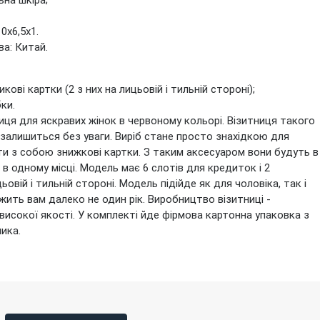
ьна шкіра;
0х6,5х1.
а: Китай.
икові картки (2 з них на лицьовій і тильній стороні);
ки.
ця для яскравих жінок в червоному кольорі. Візитниця такого
залишиться без уваги. Виріб стане просто знахідкою для
и з собою знижкові картки. З таким аксесуаром вони будуть в
 в одному місці. Модель має 6 слотів для кредиток і 2
ьовій і тильній стороні. Модель підійде як для чоловіка, так і
жить вам далеко не один рік. Виробництво візитниці -
исокої якості. У комплекті йде фірмова картонна упаковка з
ика.