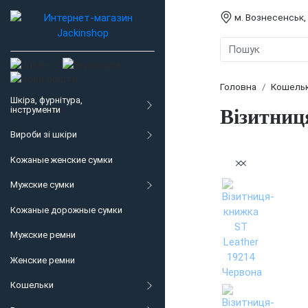
м. Вознесенськ,
Головна
Кошель
Шкіра, фурнітура,
інструменти
Візитниц
Вироби зі шкіри
Кожаные женские сумки
Мужские сумки
Кожаные дорожные сумки
Мужские ремни
Женские ремни
Кошельки