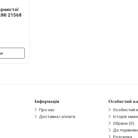
ернистої
INI 21568
ти
Інформація
Особистий ка
Про нас
Особистий к
Доставка і оплата
Історія зам
Обране (0)
До порівнян
Розсилка