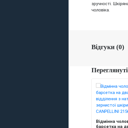
зручності. Шкіря
чоловіка.
Відгуки (0)
Переглянуті
Відмінна чоло
барсетка на д