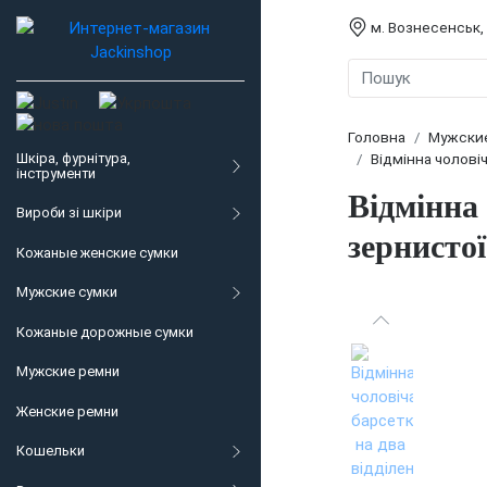
м. Вознесенськ,
Головна
Мужски
Шкіра, фурнітура,
Відмінна чолові
інструменти
Відмінна 
Вироби зі шкіри
зернисто
Кожаные женские сумки
Мужские сумки
Кожаные дорожные сумки
Мужские ремни
Женские ремни
Кошельки