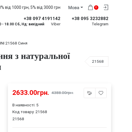
% від 1000 грн, 5% від 3000 грн
Мова
0
+38 097 4191142
+38 095 3232882
Viber
Telegram
0 - 18.00 Сб, Нд: вихідний
INI 21568 Синя
ння з натуральної
21568
я
2633.00грн.
4388.00грн.
В наявності: 5
Код товару:
21568
21568