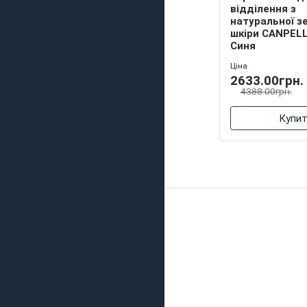
відділення з
натуральної з
шкіри CANPELL
Синя
Ціна
2633.00грн.
4388.00грн.
Купи