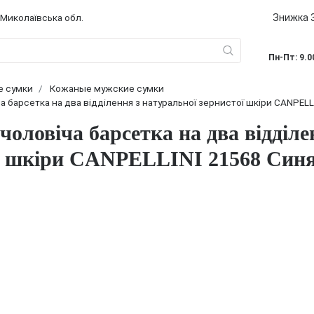
Знижка 3
 Миколаївська обл.
Пн-Пт: 9.0
е сумки
Кожаные мужские сумки
ча барсетка на два відділення з натуральної зернистої шкіри CANPELL
чоловіча барсетка на два відділе
ї шкіри CANPELLINI 21568 Син