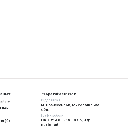
бінет
Зворотній зв’язок
Відправка з
абінет
м. Вознесенськ, Миколаївська
овлень
обл.
Графік роботи
Пн-Пт: 9.00 - 18.00 Сб, Нд:
ня (0)
вихідний