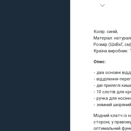
Колір: синій;
Матеріал: натурал
Розмір (ШхВхГ, см)
Країна виробник: 
Опис:
- два основні від
- відділення-пере
- дві прилеглі кише
- 10 слотів для к
- ручка для носінн
- знімний шкіряний
Модний клатч із на
стороні, у право
оптимальний функ