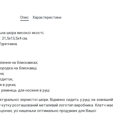
Опис
Характеристики
ьна шкіра високої якості;
: 21,5х13,5х4 см;
Туреччина.
ділення на блискавках;
городка на блискавці;
ні;
редиток;
я в руках;
 ремінець для носіння в руці.
туральної зернистої шкіри. Відмінно сидить у руці, на зовнішній
му кутку розташований металевий логотип виробника. Клатч ма
ціонал, усі кишеньки оптимально продумані для Вашої