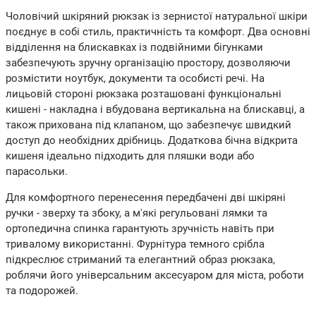
Чоловічий шкіряний рюкзак із зернистої натуральної шкіри
поєднує в собі стиль, практичність та комфорт. Два основні
відділення на блискавках із подвійними бігунками
забезпечують зручну організацію простору, дозволяючи
розмістити ноутбук, документи та особисті речі. На
лицьовій стороні рюкзака розташовані функціональні
кишені - накладна і вбудована вертикальна на блискавці, а
також прихована під клапаном, що забезпечує швидкий
доступ до необхідних дрібниць. Додаткова бічна відкрита
кишеня ідеально підходить для пляшки води або
парасольки.
Для комфортного перенесення передбачені дві шкіряні
ручки - зверху та збоку, а м'які регульовані лямки та
ортопедична спинка гарантують зручність навіть при
тривалому використанні. Фурнітура темного срібла
підкреслює стриманий та елегантний образ рюкзака,
роблячи його універсальним аксесуаром для міста, роботи
та подорожей.