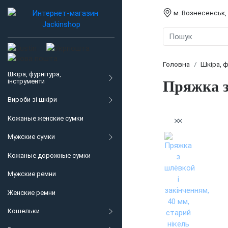
м. Вознесенськ,
Головна
Шкіра, ф
Шкіра, фурнітура,
інструменти
Пряжка з
Вироби зі шкіри
Кожаные женские сумки
Мужские сумки
Кожаные дорожные сумки
Мужские ремни
Женские ремни
Кошельки