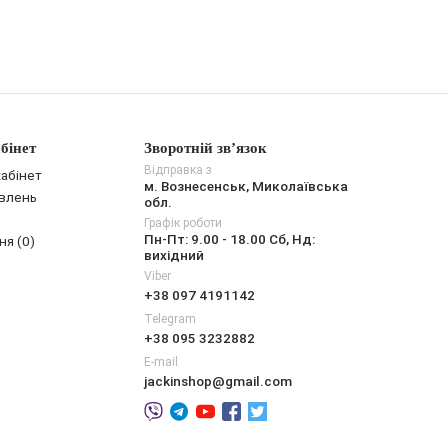
бінет
Зворотній зв’язок
Відправка з
абінет
м. Вознесенськ, Миколаївська
овлень
обл.
Графік роботи
Пн-Пт: 9.00 - 18.00 Сб, Нд:
ня (0)
вихідний
Viber
+38 097 4191142
Telegram
+38 095 3232882
E-mail
jackinshop@gmail.com