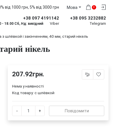
% від 1000 грн, 5% від 3000 грн
Мова
0
+38 097 4191142
+38 095 3232882
Viber
Telegram
0 - 18.00 Сб, Нд: вихідний
 з шлёвкой і закінченням, 40 мм, старий нікель
старий нікель
207.92грн.
Нема у наявності
Код товару:
с шлёвкой
-
+
Повідомити