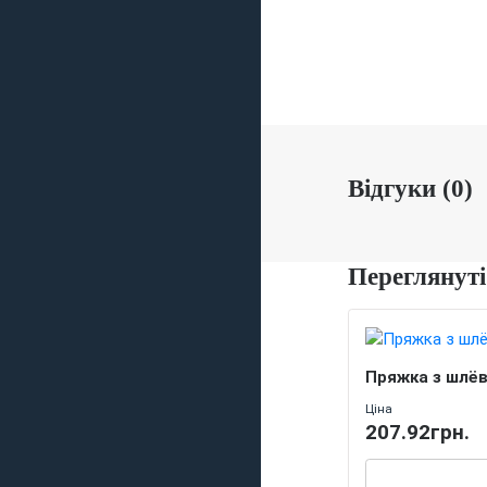
Відгуки (0)
Переглянуті
Пряжка з шлёвк
Ціна
207.92грн.