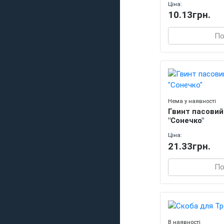
Ціна:
10.13грн.
По
Нема у наявності
Гвинт пасовий
"Сонечко"
Ціна:
21.33грн.
По
В наявності