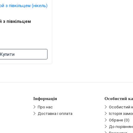
 з півкільцем
Купити
Інформація
Особистий ка
Про нас
Особистий к
Доставка і оплата
Історія зам
Обране (0)
До порівнян
Розсилка