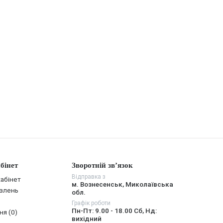
бінет
Зворотній зв’язок
Відправка з
абінет
м. Вознесенськ, Миколаївська
овлень
обл.
Графік роботи
Пн-Пт: 9.00 - 18.00 Сб, Нд:
ня (0)
вихідний