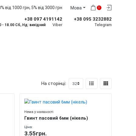
% від 1000 грн, 5% від 3000 грн
Мова
0
+38 097 4191142
+38 095 3232882
Viber
Telegram
0 - 18.00 Сб, Нд: вихідний
На сторінці:
Нема у наявності
Гвинт пасовий 6мм (нікель)
Ціна:
3.55грн.