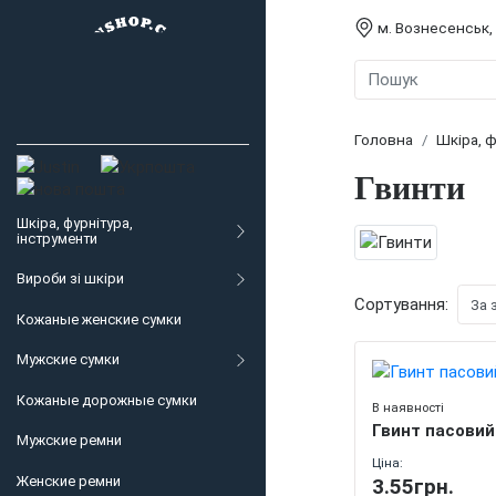
м. Вознесенськ,
Головна
Шкіра, ф
Гвинти
Шкіра, фурнітура,
інструменти
Вироби зі шкіри
Сортування:
Кожаные женские сумки
Мужские сумки
Кожаные дорожные сумки
В наявності
Гвинт пасовий
Мужские ремни
Ціна:
Женские ремни
3.55грн.