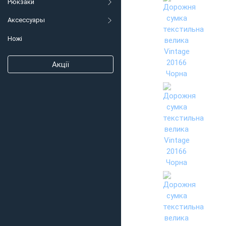
Рюкзаки
Аксессуары
Ножі
Акції
Матеріал: текстил
Колір чорний;
Розміри (ШхВхГ, см
Країна виробник: 
Особливості:
- основне відділе