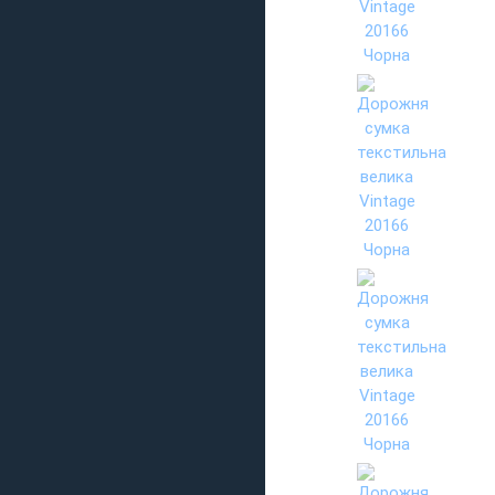
ущільненою кишен
- вертикальна киш
- кишеня на змійці
- текстильний рег
- ущільнене дно з
- підкладка з кор
Містка похідна су
Сумка має оптимал
Знизу виробу ущіл
потертостей і под
допомогою знімног
розмірах на нашом
Відгуки (0)