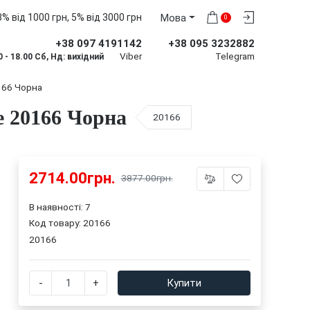
% від 1000 грн, 5% від 3000 грн
Мова
0
+38 097 4191142
+38 095 3232882
Viber
Telegram
0 - 18.00 Сб, Нд: вихідний
166 Чорна
e 20166 Чорна
20166
2714.00грн.
3877.00грн.
В наявності: 7
Код товару:
20166
20166
-
+
Купити