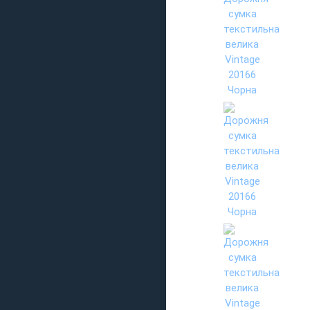
Переглянуті
Дорожня сумк
текстильна ве
Vintage 20166
Ціна
2714.00грн.
3877.00грн.
Купи