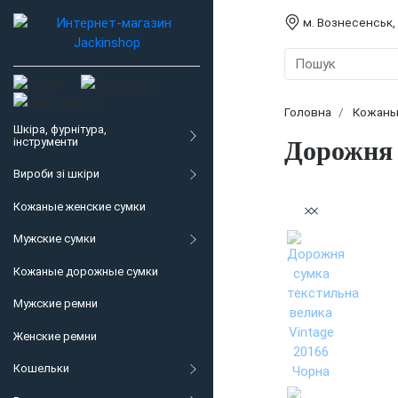
м. Вознесенськ,
Головна
Кожаны
Шкіра, фурнітура,
інструменти
Дорожня 
Вироби зі шкіри
Кожаные женские сумки
Мужские сумки
Кожаные дорожные сумки
Мужские ремни
Женские ремни
Кошельки