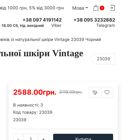
% від 1000 грн, 5% від 3000 грн
Мова
0
+38 097 4191142
+38 095 3232882
Viber
Telegram
0 - 18.00 Сб, Нд: вихідний
ів із натуральної шкіри Vintage 23039 Чорний
льної шкіри Vintage
23039
2588.00грн.
3119.00грн.
В наявності: 3
Код товару:
23039
23039
-
+
Купити